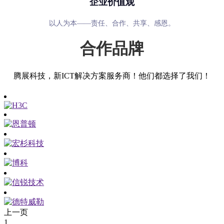
企业价值观
以人为本——责任、合作、共享、感恩。
合作品牌
腾展科技，新ICT解决方案服务商！他们都选择了我们！
上一页
1