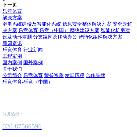
下一页
乐竞体育
解决方案
弱电系统建设及智能化系统
信息安全整体解决方案
安全云解
决方案
乐竞体育-乐竞（中国） 网络建设方案
智能化机房建
设及动环监测
分支组网及移动办公
智能化组网解决方案
新闻资讯
乐竞体育
行业新闻
工程案例
国内案例
国外案例
关于我们
公司简介
乐竞体育
荣誉资质
发展历程
合作品牌
乐竞体育-乐竞（中国）
乐竞体育-乐竞（中国）
服务热线：
020-87566596