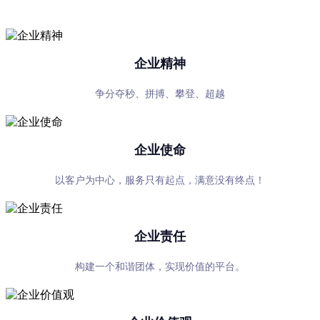
专心、专注、专业，超越自我，共赢未来
企业精神
争分夺秒、拼搏、攀登、超越
企业使命
以客户为中心，服务只有起点，满意没有终点！
企业责任
构建一个和谐团体，实现价值的平台。