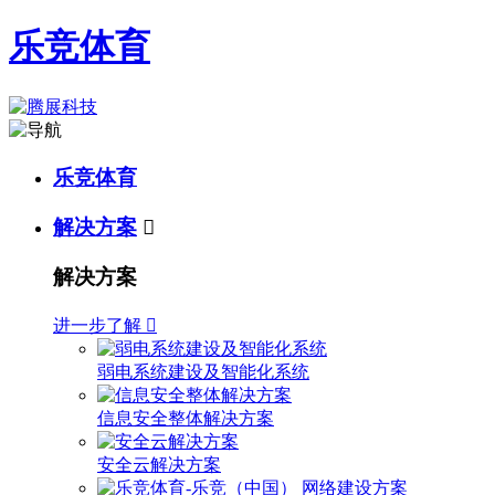
乐竞体育
乐竞体育
解决方案

解决方案
进一步了解

弱电系统建设及智能化系统
信息安全整体解决方案
安全云解决方案