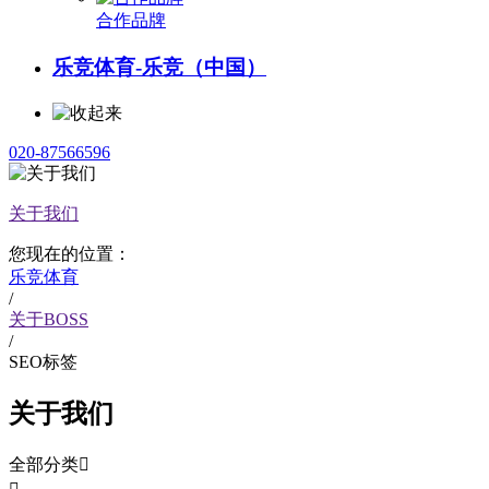
合作品牌
乐竞体育-乐竞（中国）
020-87566596
关于我们
您现在的位置：
乐竞体育
/
关于BOSS
/
SEO标签
关于我们
全部分类
