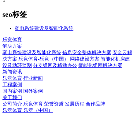

seo标签
弱电系统建设及智能化系统
乐竞体育
解决方案
弱电系统建设及智能化系统
信息安全整体解决方案
安全云解
决方案
乐竞体育-乐竞（中国） 网络建设方案
智能化机房建
设及动环监测
分支组网及移动办公
智能化组网解决方案
新闻资讯
乐竞体育
行业新闻
工程案例
国内案例
国外案例
关于我们
公司简介
乐竞体育
荣誉资质
发展历程
合作品牌
乐竞体育-乐竞（中国）
乐竞体育-乐竞（中国）