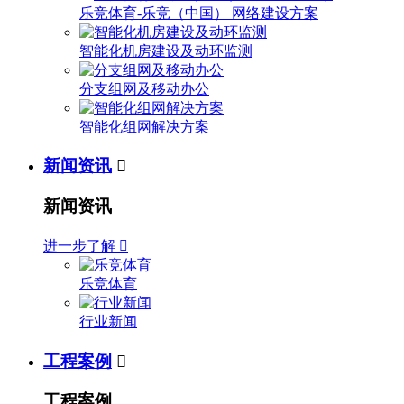
乐竞体育-乐竞（中国） 网络建设方案
智能化机房建设及动环监测
分支组网及移动办公
智能化组网解决方案
新闻资讯

新闻资讯
进一步了解

乐竞体育
行业新闻
工程案例

工程案例