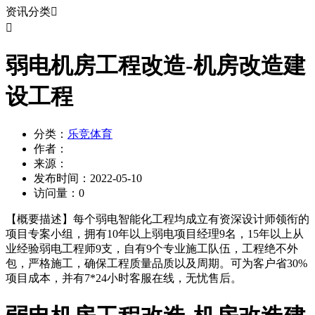
资讯分类


弱电机房工程改造-机房改造建
设工程
分类：
乐竞体育
作者：
来源：
发布时间：
2022-05-10
访问量：
0
【概要描述】
每个弱电智能化工程均成立有资深设计师领衔的
项目专案小组，拥有10年以上弱电项目经理9名，15年以上从
业经验弱电工程师9支，自有9个专业施工队伍，工程绝不外
包，严格施工，确保工程质量品质以及周期。可为客户省30%
项目成本，并有7*24小时客服在线，无忧售后。