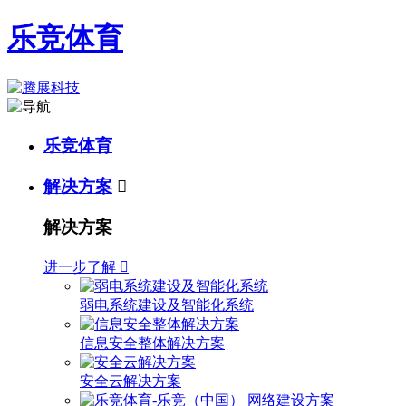
乐竞体育
乐竞体育
解决方案

解决方案
进一步了解

弱电系统建设及智能化系统
信息安全整体解决方案
安全云解决方案