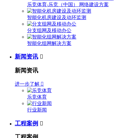
乐竞体育-乐竞（中国） 网络建设方案
智能化机房建设及动环监测
分支组网及移动办公
智能化组网解决方案
新闻资讯

新闻资讯
进一步了解

乐竞体育
行业新闻
工程案例

工程案例