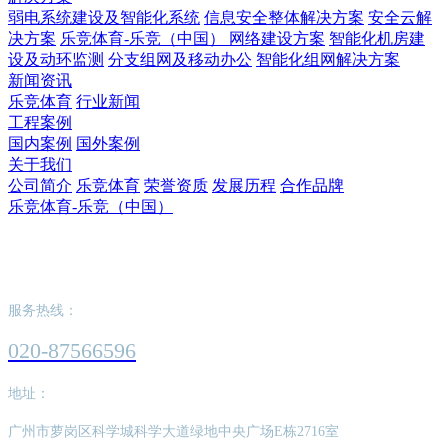
弱电系统建设及智能化系统
信息安全整体解决方案
安全云解
决方案
乐竞体育-乐竞（中国） 网络建设方案
智能化机房建
设及动环监测
分支组网及移动办公
智能化组网解决方案
新闻资讯
乐竞体育
行业新闻
工程案例
国内案例
国外案例
关于我们
公司简介
乐竞体育
荣誉资质
发展历程
合作品牌
乐竞体育-乐竞（中国）
乐竞体育-乐竞（中国）
服务热线：
020-87566596
地址：
广州市萝岗区科学城科学大道绿地中央广场E栋2716室